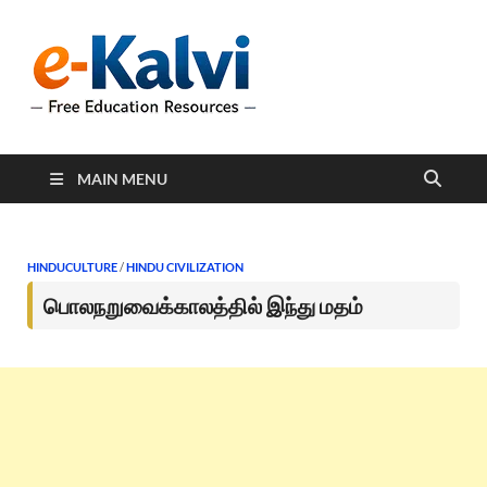
e-Kalvi
e-Kalvi.com provides
extensive online education
resources, and a rich
collection of past papers to
support students and
educators alike.
MAIN MENU
HINDUCULTURE
/
HINDU CIVILIZATION
பொலநறுவைக்காலத்தில் இந்து மதம்