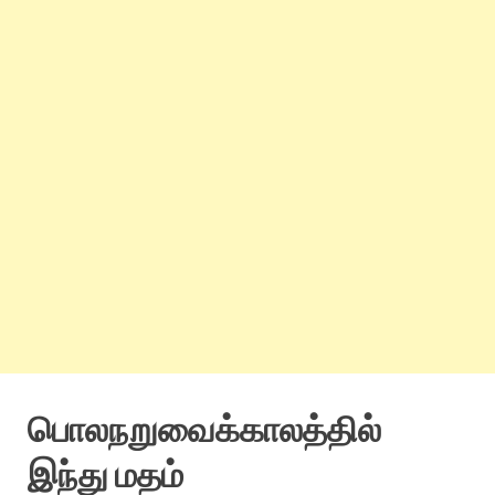
பொலநறுவைக்காலத்தில்
இந்து மதம்