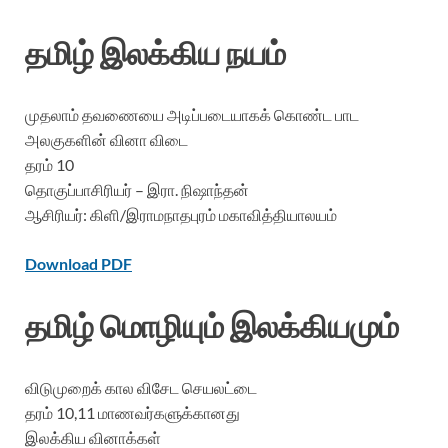
தமிழ் இலக்கிய நயம்
முதலாம் தவணையை அடிப்படையாகக் கொண்ட பாட
அலகுகளின் வினா விடை
தரம் 10
தொகுப்பாசிரியர் – இரா. நிஷாந்தன்
ஆசிரியர்: கிளி/இராமநாதபுரம் மகாவித்தியாலயம்
Download PDF
தமிழ் மொழியும் இலக்கியமும்
விடுமுறைக் கால விசேட செயலட்டை
தரம் 10,11 மாணவர்களுக்கானது
இலக்கிய வினாக்கள்