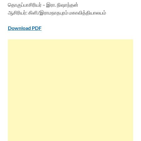
தொகுப்பாசிரியர் – இரா. நிஷாந்தன்
ஆசிரியர்: கிளி/இராமநாதபுரம் மகாவித்தியாலயம்
Download PDF