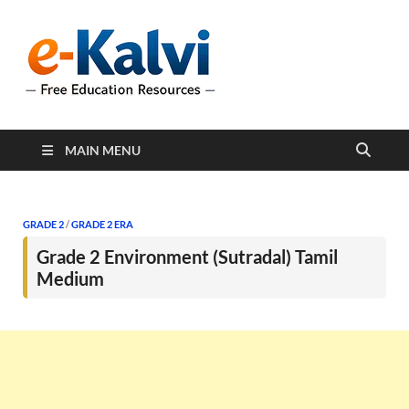
e-Kalvi
e-Kalvi.com provides
extensive online education
resources, and a rich
collection of past papers to
support students and
educators alike.
MAIN MENU
GRADE 2
/
GRADE 2 ERA
Grade 2 Environment (Sutradal) Tamil
Medium