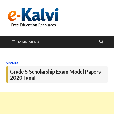
e-Kalvi
e-Kalvi.com provides
extensive online education
resources, and a rich
collection of past papers to
support students and
educators alike.
MAIN MENU
GRADE 5
Grade 5 Scholarship Exam Model Papers
2020 Tamil